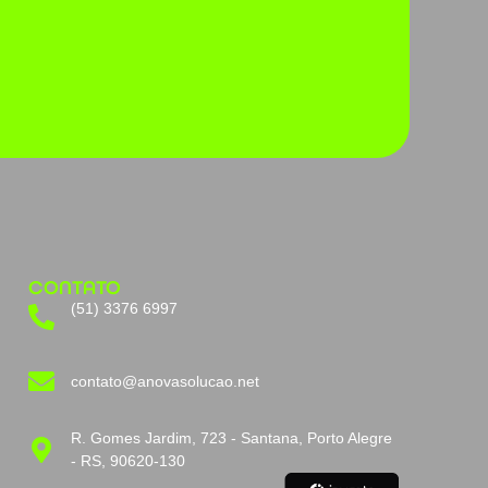
CONTATO
(51) 3376 6997
contato@anovasolucao.net
R. Gomes Jardim, 723 - Santana, Porto Alegre
- RS, 90620-130