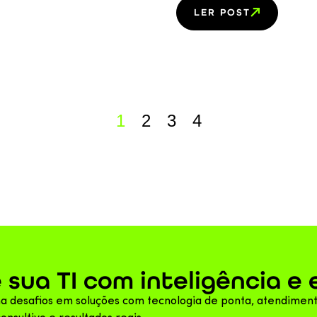
LER POST
1
2
3
4
 sua TI com inteligência e 
a desafios em soluções com tecnologia de ponta, atendimen