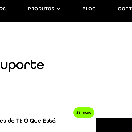
OS
PRODUTOS
BLOG
CONT
suporte
28 maio
es de TI: O Que Está