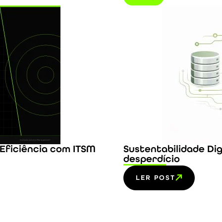
Eficiência com ITSM
Sustentabilidade Digi
desperdício
LER POST