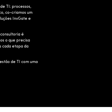
de TI: processos,
ico, co-criamos um
oluções InvGate e
consultoria é
os o que precisa
s cada etapa da
gestão de TI com uma