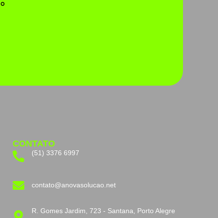
to
CONTATO
(51) 3376 6997
contato@anovasolucao.net
R. Gomes Jardim, 723 - Santana, Porto Alegre