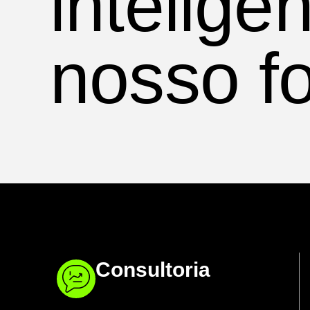
intelige
nosso f
Consultoria