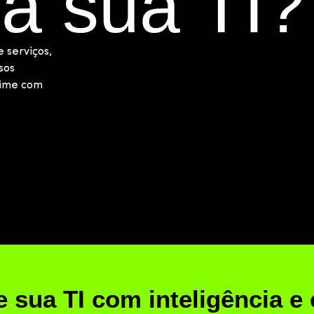
da sua TI?
 serviços,
sos
time com
 sua TI com inteligência e 