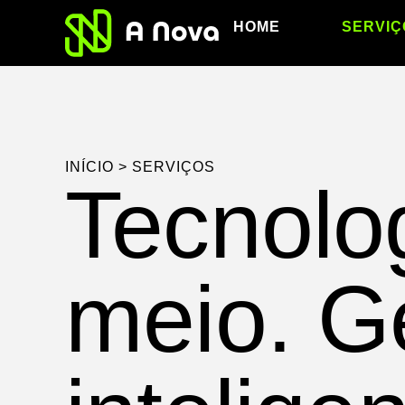
HOME
SERVIÇ
INÍCIO
>
SERVIÇOS
Tecnolo
meio. G