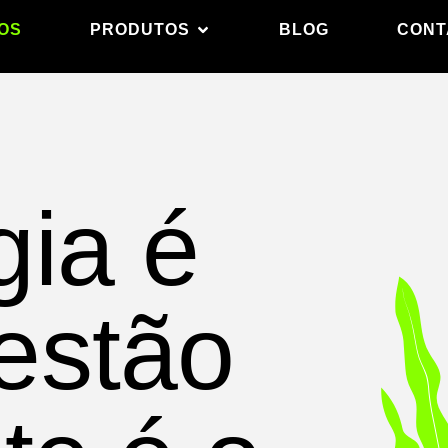
OS
PRODUTOS
BLOG
CONT
gia é
estão