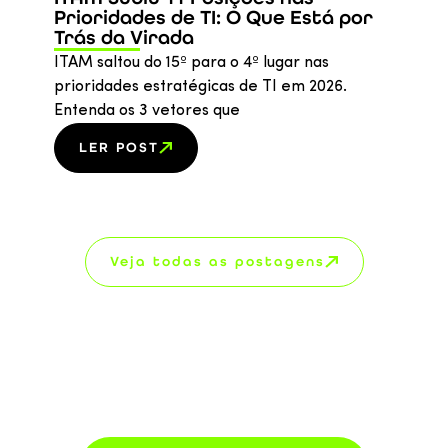
Prioridades de TI: O Que Está por
CMD
Trás da Virada
das
Cor
ITAM saltou do 15º para o 4º lugar nas
prioridades estratégicas de TI em 2026.
Desc
Entenda os 3 vetores que
CMDB
corr
LER POST
Veja todas as postagens