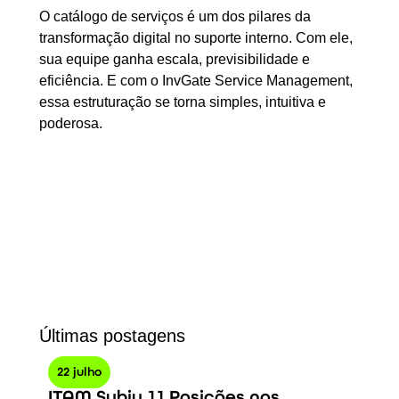
O catálogo de serviços é um dos pilares da
transformação digital no suporte interno. Com ele,
sua equipe ganha escala, previsibilidade e
eficiência. E com o InvGate Service Management,
essa estruturação se torna simples, intuitiva e
poderosa.
Últimas postagens
22 julho
28 
ITAM Subiu 11 Posições nas